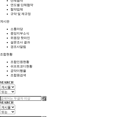
단체협약
연도별 단체협약
협약업체
규약 및 제규정
게시판
소통마당
중앙지부소식
위원장 핫라인
설문조사 결과
경조사알림
조합현황
조합인원현황
쉬프트코디현황
공약이행율
조합원검색
SEARCH
SEARCH