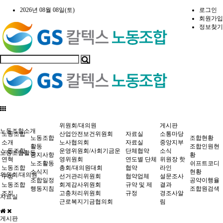
2026년 08월 08일(토)
로그인
회원가입
정보찾기
위원회/대의원
게시판
노동조합소개
노동조합
산업안전보건위원회
자료실
소통마당
노동조합
조합현황
소개
노사협의회
자료실
중앙지부
활동
조합인원현
노동조합
운영위원회/사회기금운
단체협약
소식
노동조합활동
공지사항
황
연혁
영위원회
연도별 단체
위원장 핫
노조활동
쉬프트코디
노동조합
총회/대의원대회
협약
라인
소식지
현황
위원회/대의원
구성
선거관리위원회
협약업체
설문조사
조합일정
공약이행율
노동조합
회계감사위원회
규약 및 제
결과
행동지침
조합원검색
조직
고충처리위원회
규정
경조사알
자료실
근로복지기금협의회
림
게시판