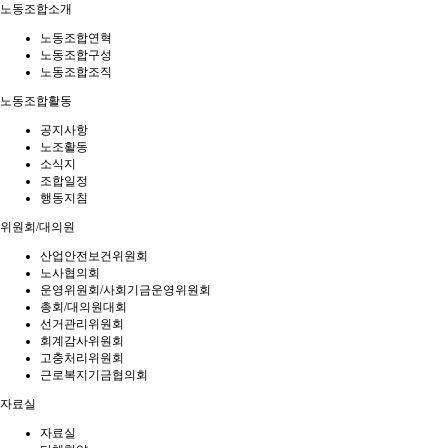
노동조합소개
노동조합연혁
노동조합구성
노동조합조직
노동조합활동
공지사항
노조활동
소식지
조합일정
행동지침
위원회/대의원
산업안전보건위원회
노사협의회
운영위원회/사회기금운영위원회
총회/대의원대회
선거관리위원회
회계감사위원회
고충처리위원회
근로복지기금협의회
자료실
자료실