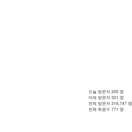
오늘 방문자
205
명
어제 방문자
321
명
전체 방문자
316,747
명
전체 회원수
771
명