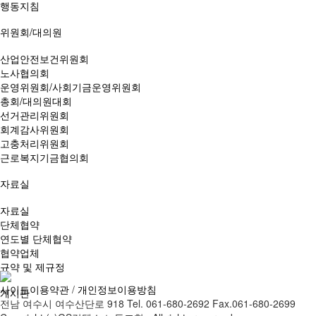
행동지침
위원회/대의원
산업안전보건위원회
노사협의회
운영위원회/사회기금운영위원회
총회/대의원대회
선거관리위원회
회계감사위원회
고충처리위원회
근로복지기금협의회
자료실
자료실
단체협약
연도별 단체협약
협약업체
규약 및 제규정
사이트이용약관
/
개인정보이용방침
게시판
전남 여수시 여수산단로 918 Tel. 061-680-2692 Fax.061-680-2699