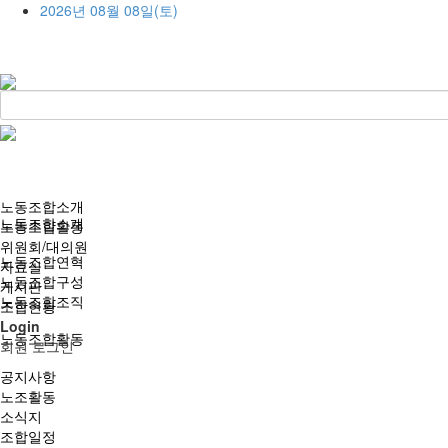
2026년 08월 08일(토)
노동조합소개
노동조합소개
노동조합활동
위원회/대의원
노동조합연혁
자료실
노동조합구성
게시판
노동조합조직
조합현황
Login
노동조합활동
회원 로그인
공지사항
노조활동
소식지
조합일정