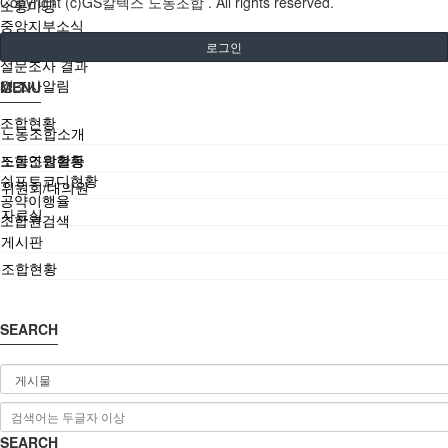
Copyright (c)GS칼텍스 노동조합 . All rights reserved.
소통마당
중앙지부소식
위원장 핫라인
로그인
설문조사 결과
경조사알림
MENU
조합현황
노동조합소개
조합인원현황
노동조합활동
쉬프트코디현황
위원회/대의원
공약이행율
자료실
조합원검색
게시판
조합현황
SEARCH
SEARCH