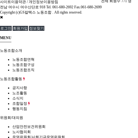
전체 회원수
771
명
사이트이용약관
/
개인정보이용방침
전남 여수시 여수산단로 918 Tel. 061-680-2692 Fax.061-680-2699
Copyright (c)GS칼텍스 노동조합 . All rights reserved.
로그인
회원가입
정보찾기
MENU
노동조합소개
노동조합연혁
노동조합구성
노동조합조직
노동조합활동
공지사항
노조활동
소식지
조합일정
행동지침
위원회/대의원
산업안전보건위원회
노사협의회
운영위원회/사회기금운영위원회