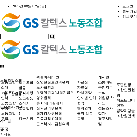
2026년 08월 07일(금)
로그인
회원가입
정보찾기
위원회/대의원
게시판
노동조합소개
노동조합
산업안전보건위원회
자료실
소통마당
노동조합
조합현황
소개
노사협의회
자료실
중앙지부
활동
조합인원현
노동조합
운영위원회/사회기금운
단체협약
소식
공지사항
노동조합활동
황
연혁
영위원회
연도별 단체
위원장 핫
노조활동
쉬프트코디
노동조합
총회/대의원대회
협약
라인
소식지
현황
위원회/대의원
구성
선거관리위원회
협약업체
설문조사
조합일정
공약이행율
노동조합
회계감사위원회
규약 및 제
결과
조합원검색
행동지침
조직
고충처리위원회
규정
경조사알
자료실
근로복지기금협의회
림
게시판