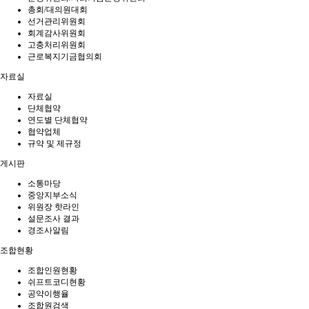
총회/대의원대회
선거관리위원회
회계감사위원회
고충처리위원회
근로복지기금협의회
자료실
자료실
단체협약
연도별 단체협약
협약업체
규약 및 제규정
게시판
소통마당
중앙지부소식
위원장 핫라인
설문조사 결과
경조사알림
조합현황
조합인원현황
쉬프트코디현황
공약이행율
조합원검색