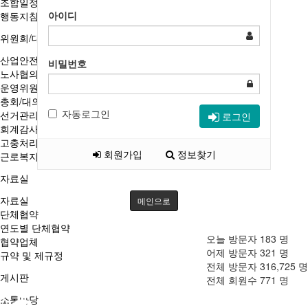
조합일정
아이디
행동지침
위원회/대의원
산업안전보건위원회
비밀번호
노사협의회
운영위원회/사회기금운영위원회
총회/대의원대회
자동로그인
선거관리위원회
로그인
회계감사위원회
고충처리위원회
회원가입
정보찾기
근로복지기금협의회
자료실
자료실
메인으로
단체협약
연도별 단체협약
오늘 방문자
183
명
협약업체
어제 방문자
321
명
규약 및 제규정
전체 방문자
316,725
명
게시판
전체 회원수
771
명
소통마당