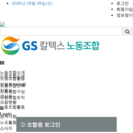
2026년 08월 08일(토)
로그인
회원가입
정보찾기
노동조합소개
노동조합소개
노동조합활동
위원회/대의원
노동조합연혁
자료실
노동조합구성
게시판
노동조합조직
조합현황
노동조합활동
Login
공지사항
노조활동
조합원 로그인
소식지