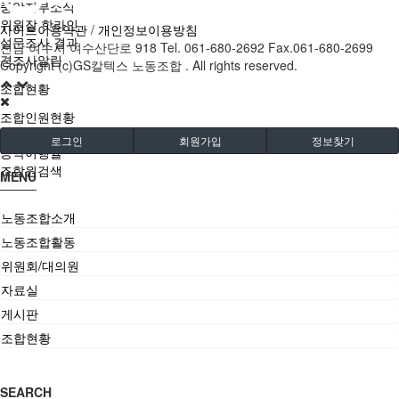
중앙지부소식
위원장 핫라인
사이트이용약관
/
개인정보이용방침
설문조사 결과
전남 여수시 여수산단로 918 Tel. 061-680-2692 Fax.061-680-2699
경조사알림
Copyright (c)GS칼텍스 노동조합 . All rights reserved.
조합현황
조합인원현황
쉬프트코디현황
로그인
회원가입
정보찾기
공약이행율
조합원검색
MENU
노동조합소개
노동조합활동
위원회/대의원
자료실
게시판
조합현황
SEARCH