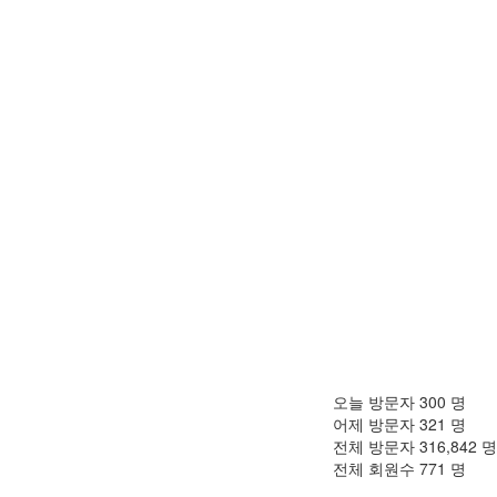
오늘 방문자
300
명
어제 방문자
321
명
전체 방문자
316,842
명
전체 회원수
771
명