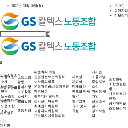
2026년 08월 10일(월)
로그인
회원가입
정보찾기
위원회/대의원
게시판
노동조합소개
노동조합
산업안전보건위원회
자료실
소통마당
노동조합
조합현황
소개
노사협의회
자료실
중앙지부
활동
조합인원현
노동조합
운영위원회/사회기금운
단체협약
소식
공지사항
노동조합활동
황
연혁
영위원회
연도별 단체
위원장 핫
노조활동
쉬프트코디
노동조합
총회/대의원대회
협약
라인
소식지
현황
위원회/대의원
구성
선거관리위원회
협약업체
설문조사
조합일정
공약이행율
노동조합
회계감사위원회
규약 및 제
결과
조합원검색
행동지침
조직
고충처리위원회
규정
경조사알
자료실
근로복지기금협의회
림
게시판