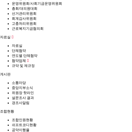
운영위원회/사회기금운영위원회
총회/대의원대회
선거관리위원회
회계감사위원회
고충처리위원회
근로복지기금협의회
자료실
자료실
단체협약
연도별 단체협약
협약업체
규약 및 제규정
게시판
소통마당
중앙지부소식
위원장 핫라인
설문조사 결과
경조사알림
조합현황
조합인원현황
쉬프트코디현황
공약이행율