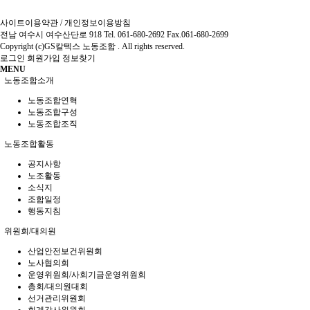
사이트이용약관
/
개인정보이용방침
전남 여수시 여수산단로 918 Tel. 061-680-2692 Fax.061-680-2699
Copyright (c)GS칼텍스 노동조합 . All rights reserved.
로그인
회원가입
정보찾기
MENU
노동조합소개
노동조합연혁
노동조합구성
노동조합조직
노동조합활동
공지사항
노조활동
소식지
조합일정
행동지침
위원회/대의원
산업안전보건위원회
노사협의회
운영위원회/사회기금운영위원회
총회/대의원대회
선거관리위원회