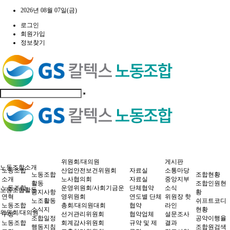
2026년 08월 07일(금)
로그인
회원가입
정보찾기
위원회/대의원
게시판
노동조합소개
노동조합
산업안전보건위원회
자료실
소통마당
노동조합
조합현황
소개
노사협의회
자료실
중앙지부
활동
조합인원현
노동조합
운영위원회/사회기금운
단체협약
소식
노동조합활동
공지사항
황
연혁
영위원회
연도별 단체
위원장 핫
노조활동
쉬프트코디
노동조합
총회/대의원대회
협약
라인
소식지
현황
위원회/대의원
구성
선거관리위원회
협약업체
설문조사
조합일정
공약이행율
노동조합
회계감사위원회
규약 및 제
결과
행동지침
조합원검색