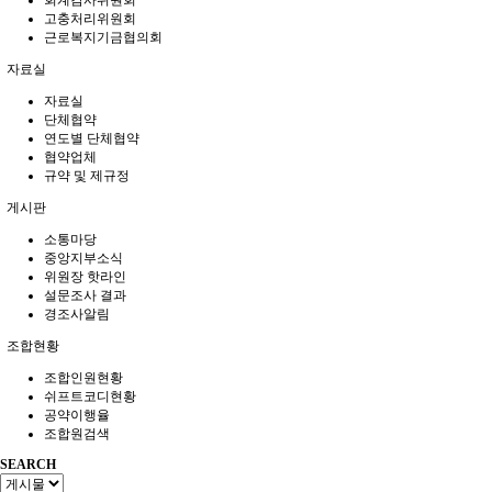
회계감사위원회
고충처리위원회
근로복지기금협의회
자료실
자료실
단체협약
연도별 단체협약
협약업체
규약 및 제규정
게시판
소통마당
중앙지부소식
위원장 핫라인
설문조사 결과
경조사알림
조합현황
조합인원현황
쉬프트코디현황
공약이행율
조합원검색
SEARCH