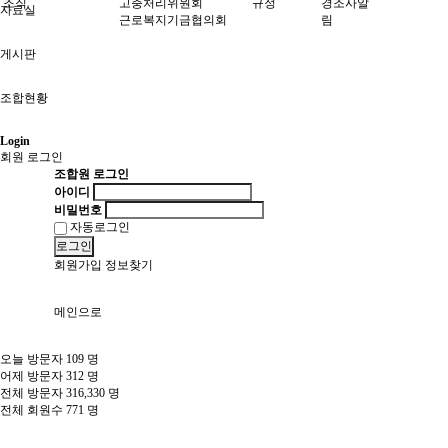
조직
고충처리위원회
규정
경조사알
자료실
근로복지기금협의회
림
게시판
조합현황
Login
회원 로그인
조합원 로그인
아이디
비밀번호
자동로그인
로그인
회원가입
정보찾기
메인으로
오늘 방문자
109
명
어제 방문자
312
명
전체 방문자
316,330
명
전체 회원수
771
명