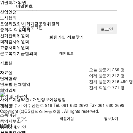
위원회/대의원
비밀번호
산업안전보건위원회
노사협의회
운영위원회/사회기금운영위원회
자동로그인
로그인
총회/대의원대회
선거관리위원회
회원가입
정보찾기
회계감사위원회
고충처리위원회
근로복지기금협의회
메인으로
자료실
오늘 방문자
269
명
자료실
어제 방문자
312
명
단체협약
전체 방문자
316,490
명
연도별 단체협약
전체 회원수
771
명
협약업체
규약 및 제규정
사이트이용약관
/
개인정보이용방침
전남 여수시 여수산단로 918 Tel. 061-680-2692 Fax.061-680-2699
게시판
Copyright (c)GS칼텍스 노동조합 . All rights reserved.
소통마당
로그인
회원가입
정보찾기
중앙지부소식
MENU
위원장 핫라인
노동조합소개
설문조사 결과