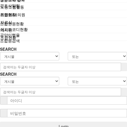
경조사알림
노동조합활동
조합현황
위원회/대의원
자료실
조합인원현황
쉬프트코디현황
게시판
공약이행율
조합현황
조합원검색
SEARCH
SEARCH
Login