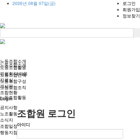
2026년 08월 07일(금)
로그인
회원가입
정보찾기
노동조합소개
노동조합소개
노동조합활동
위원회/대의원
노동조합연혁
자료실
노동조합구성
게시판
노동조합조직
조합현황
노동조합활동
Login
공지사항
조합원 로그인
노조활동
소식지
아이디
조합일정
행동지침