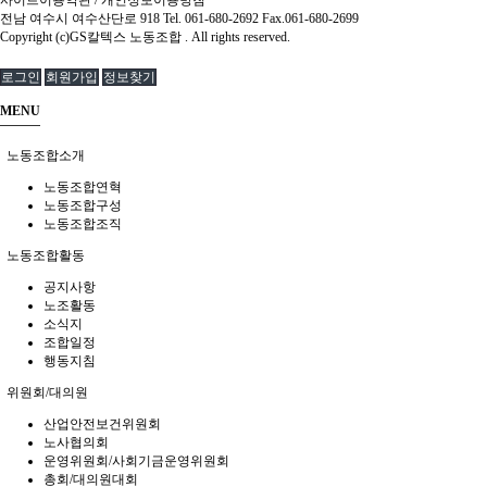
전남 여수시 여수산단로 918 Tel. 061-680-2692 Fax.061-680-2699
Copyright (c)GS칼텍스 노동조합 . All rights reserved.
로그인
회원가입
정보찾기
MENU
노동조합소개
노동조합연혁
노동조합구성
노동조합조직
노동조합활동
공지사항
노조활동
소식지
조합일정
행동지침
위원회/대의원
산업안전보건위원회
노사협의회
운영위원회/사회기금운영위원회
총회/대의원대회