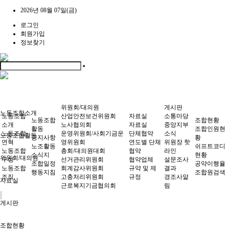
2026년 08월 07일(금)
로그인
회원가입
정보찾기
위원회/대의원
게시판
노동조합소개
노동조합
산업안전보건위원회
자료실
소통마당
노동조합
조합현황
소개
노사협의회
자료실
중앙지부
활동
조합인원현
노동조합
운영위원회/사회기금운
단체협약
소식
노동조합활동
공지사항
황
연혁
영위원회
연도별 단체
위원장 핫
노조활동
쉬프트코디
노동조합
총회/대의원대회
협약
라인
소식지
현황
위원회/대의원
구성
선거관리위원회
협약업체
설문조사
조합일정
공약이행율
노동조합
회계감사위원회
규약 및 제
결과
행동지침
조합원검색
조직
고충처리위원회
규정
경조사알
자료실
근로복지기금협의회
림
게시판
조합현황