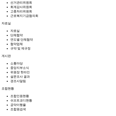
선거관리위원회
회계감사위원회
고충처리위원회
근로복지기금협의회
자료실
자료실
단체협약
연도별 단체협약
협약업체
규약 및 제규정
게시판
소통마당
중앙지부소식
위원장 핫라인
설문조사 결과
경조사알림
조합현황
조합인원현황
쉬프트코디현황
공약이행율
조합원검색