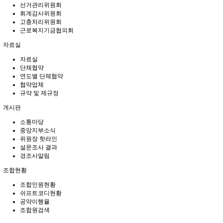
선거관리위원회
회계감사위원회
고충처리위원회
근로복지기금협의회
자료실
자료실
단체협약
연도별 단체협약
협약업체
규약 및 제규정
게시판
소통마당
중앙지부소식
위원장 핫라인
설문조사 결과
경조사알림
조합현황
조합인원현황
쉬프트코디현황
공약이행율
조합원검색