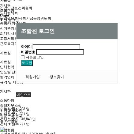
자료실
게시판
산업안전보건위원회
조합현황
노사협의회
Login
운영위원회/사회기금운영위원회
회원 로그인
총회/대의원대회
선거관리위원회
조합원 로그인
회계감사위원회
고충처리위원회
근로복지기금협의회
아이디
비밀번호
자료실
자동로그인
자료실
로그인
단체협약
연도별 단체협약
회원가입
정보찾기
협약업체
규약 및 제규정
게시판
메인으로
소통마당
중앙지부소식
오늘 방문자
298
명
위원장 핫라인
어제 방문자
321
명
설문조사 결과
전체 방문자
316,840
명
경조사알림
전체 회원수
771
명
조합현황
사이트이용약관
/
개인정보이용방침