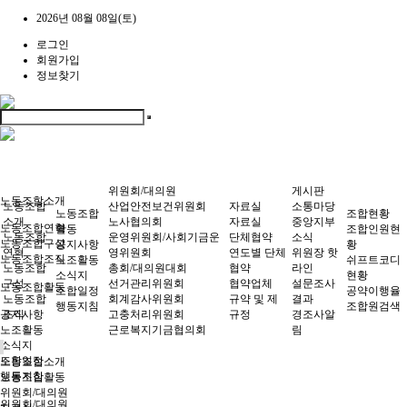
2026년 08월 08일(토)
로그인
회원가입
정보찾기
위원회/대의원
게시판
노동조합소개
노동조합
산업안전보건위원회
자료실
소통마당
노동조합
조합현황
소개
노사협의회
자료실
중앙지부
노동조합연혁
활동
조합인원현
노동조합
운영위원회/사회기금운
단체협약
소식
노동조합구성
공지사항
황
연혁
영위원회
연도별 단체
위원장 핫
노동조합조직
노조활동
쉬프트코디
노동조합
총회/대의원대회
협약
라인
소식지
현황
구성
선거관리위원회
협약업체
설문조사
노동조합활동
조합일정
공약이행율
노동조합
회계감사위원회
규약 및 제
결과
행동지침
조합원검색
공지사항
조직
고충처리위원회
규정
경조사알
노조활동
근로복지기금협의회
림
소식지
조합일정
노동조합소개
행동지침
노동조합활동
위원회/대의원
위원회/대의원