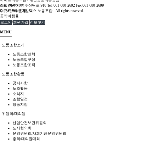
조합인원현황
전남 여수시 여수산단로 918 Tel. 061-680-2692 Fax.061-680-2699
쉬프트코디현황
Copyright (c)GS칼텍스 노동조합 . All rights reserved.
공약이행율
조합원검색
로그인
회원가입
정보찾기
MENU
노동조합소개
노동조합연혁
노동조합구성
노동조합조직
노동조합활동
공지사항
노조활동
소식지
조합일정
행동지침
위원회/대의원
산업안전보건위원회
노사협의회
운영위원회/사회기금운영위원회
총회/대의원대회